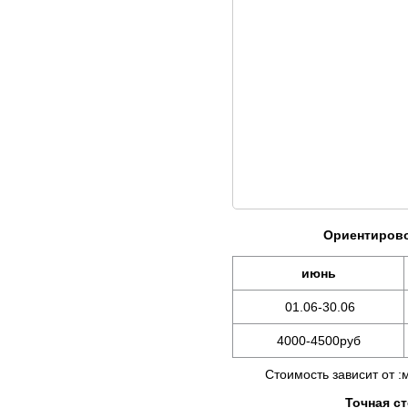
Ориентирово
июнь
01.06-30.06
4000-4500руб
Стоимость зависит от :мес
Точная с