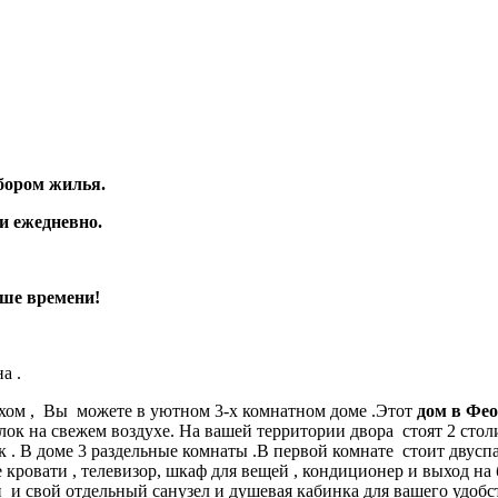
бором жилья.
и ежедневно.
ьше времени!
а .
хом , Вы можете в уютном 3-х комнатном доме .Этот
дом в Фео
 на свежем воздухе. На вашей территории двора стоят 2 столик
. В доме 3 раздельные комнаты .В первой комнате стоит двуспал
 кровати , телевизор, шкаф для вещей , кондиционер и выход на
 и свой отдельный санузел и душевая кабинка для вашего удобст