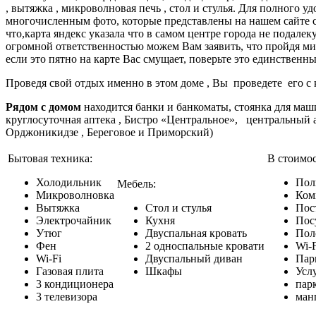
, вытяжка , микроволновая печь , стол и стулья. Для полного 
многочисленным фото, которые представлены на нашем сайте с
что,карта яндекс указала что в самом центре города не подалек
огромной ответственностью можем Вам заявить, что пройдя мим
если это пятно на карте Вас смущает, поверьте это единственн
Проведя свой отдых именно в этом доме , Вы проведете его с 
Рядом с домом
находится банки и банкоматы, стоянка для маш
круглосуточная аптека , Бистро «Центральное», центральный 
Орджоникидзе , Береговое и Приморский)
Бытовая техника:
В стоимос
Холодильник
Пол
Мебель:
Микроволновка
Ком
Вытяжка
Стол и стулья
Пос
Электрочайник
Кухня
Пос
Утюг
Двуспальная кровать
Пол
Фен
2 односпальные кровати
Wi-F
Wi-Fi
Двуспальный диван
Пар
Газовая плита
Шкафы
Усл
3 кондиционера
пар
3 телевизора
ман