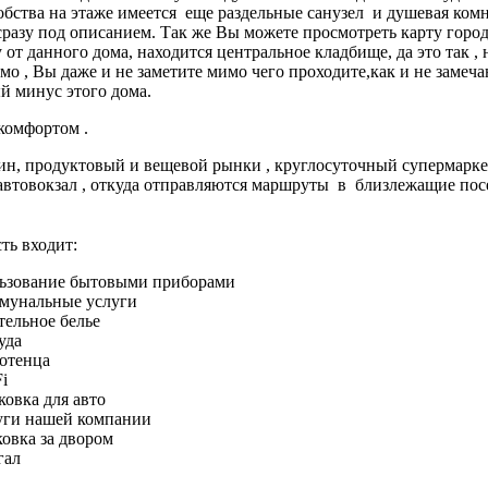
удобства на этаже имеется еще раздельные санузел и душевая ко
разу под описанием. Так же Вы можете просмотреть карту город
у от данного дома, находится центральное кладбище, да это так ,
о , Вы даже и не заметите мимо чего проходите,как и не замеч
ый минус этого дома.
комфортом .
ин, продуктовый и вещевой рынки , круглосуточный супермаркет
автовокзал , откуда отправляются маршруты в близлежащие посе
ть входит:
ьзование бытовыми приборами
мунальные услуги
тельное белье
уда
отенца
i
ковка для авто
уги нашей компании
ковка за двором
гал