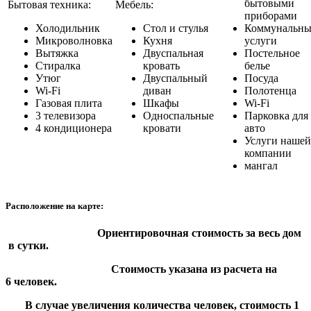
бытовыми
Бытовая техника:
Мебель:
приборами
Холодильник
Стол и стулья
Коммунальны
Микроволновка
Кухня
услуги
Вытяжка
Двуспальная
Постельное
Стиралка
кровать
белье
Утюг
Двуспальный
Посуда
Wi-Fi
диван
Полотенца
Газовая плита
Шкафы
Wi-Fi
3 телевизора
Односпальные
Парковка для
4 кондиционера
кровати
авто
Услуги нашей
компании
мангал
Расположение на карте:
Ориентировочная стоимость за весь дом
в сутки.
Стоимость указана из расчета на
6 человек.
В случае увеличения количества человек, стоимость 1