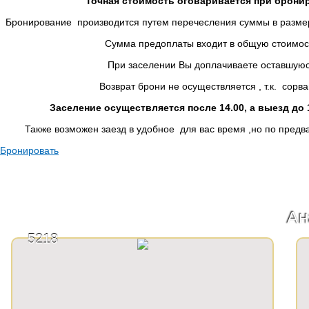
Точная стоимость оговаривается при брон
Бронирование производится путем перечесления суммы в размере
Сумма предоплаты входит в общую стоимость п
При заселении Вы доплачиваете оставшуюся су
Возврат брони не осуществляется , т.к. сорван гр
Заселение осуществляется после 14.00, а выезд до 1
Также возможен заезд в удобное для вас время ,но по предв
Бронировать
Ан
5218