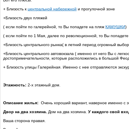
Вот его плюсы:
+ Близость к
центральной набережной
и прогулочной зоне
+Близость двух пляжей
( если пойти по галерейной, то Вы попадете на пляж
КАМУШКИ
)
( если пойти по 1 Мая, далее по революционной, то Вы попадет
+Близость центрального рынка( в летний период огромный выбо
+Близость центрального автовокзала ( именно от него Вы с легк
достопримечательности, которые расположились в большой Феод
+ Близость улицы Галерейная. Именно с нее отправляются экску
Этажность:
2-х этажный дом.
Описание жилья:
Очень хороший вариант, наверное именно с э
Двор на два хозяина.
Дом на два хозяина.
У каждого свой вхо
Ваша сторона правая.