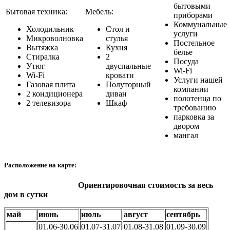
бытовыми
Бытовая техника:
Мебель:
приборами
Коммунальные
Холодильник
Стол и
услуги
Микроволновка
стулья
Постельное
Вытяжка
Кухня
белье
Стиралка
2
Посуда
Утюг
двуспальные
Wi-Fi
Wi-Fi
кровати
Услуги нашей
Газовая плита
Полуторный
компании
2 кондиционера
диван
полотенца по
2 телевизора
Шкаф
требованию
парковка за
двором
мангал
Расположение на карте:
Ориентировочная стоимость за весь
дом в сутки
май
июнь
июль
август
сентябрь
01.06-30.06
01.07-31.07
01.08-31.08
01.09-30.09