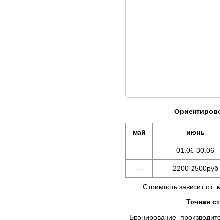
Ориентирово
май
июнь
01.06-30.06
-----
2200-2500руб
Стоимость зависит от :мес
Точная с
Бронирование производится