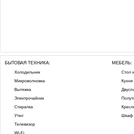
БЫТОВАЯ ТЕХНИКА:
МЕБЕЛЬ:
Холодильник
Стол и
Микроволновка
Кухня
Вытяжка
Двусп
Электрочайник
Полут
Стиралка
Кресл
Утюг
Шкаф
Телевизор
Wi-Fi