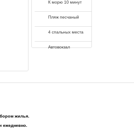
К морю 10 минут
Пляж песчаный
4 спальных места
Автовокзал
ыбором жилья.
и ежедневно.