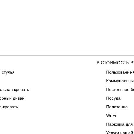
В СТОИМОСТЬ В
 стулья
Пользование
Коммунальные
альная кровать
Постельное б
орный диван
Посуда
о-кровать
Полотенца
Wi-Fi
Парковка для
Услуги нашей