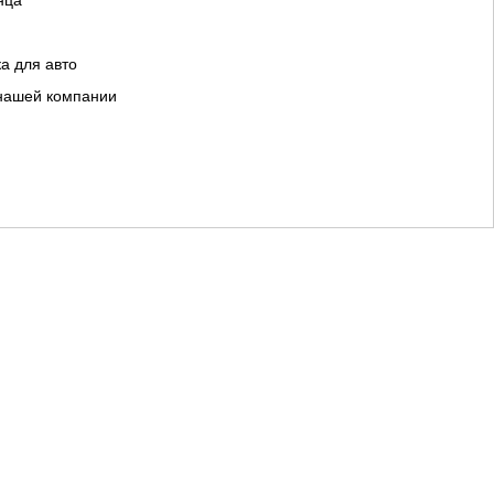
нца
а для авто
 нашей компании