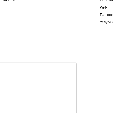
Шкафы
Полоте
Wi-Fi
Парковк
Услуги