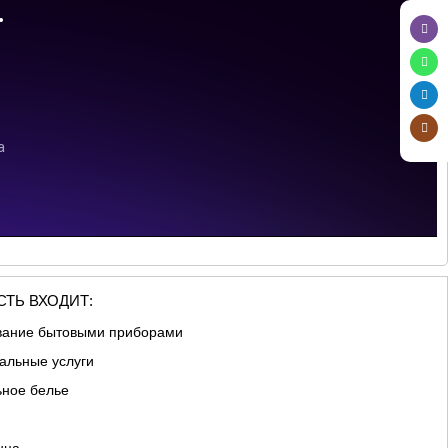
ТЬ ВХОДИТ:
вание бытовыми приборами
альные услуги
ьное белье