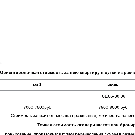
Ориентировочная стоимость за всю квартиру в сутки из расче
май
июнь
01.06-30.06
7000-7500руб
7500-8000 руб
Стоимость зависит от :месяца проживания, количества челове
Точная стоимость оговаривается при брон
Бронирование производится путем перечесления суммы в размере