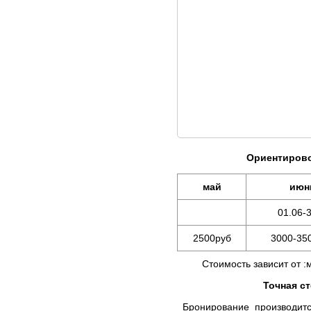
Ориентирово
май
июн
01.06-3
2500руб
3000-35
Стоимость зависит от :мес
Точная с
Бронирование производится