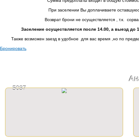
Сумма предоплаты входит в общую стоимость п
При заселении Вы доплачиваете оставшуюся су
Возврат брони не осуществляется , т.к. сорван гр
Заселение осуществляется после 14.00, а выезд до 12
Также возможен заезд в удобное для вас время ,но по предва
Бронировать
Ан
5037