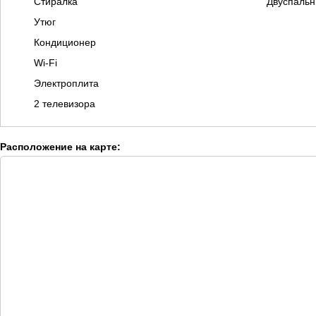
Стиралка
Двуспальн
Утюг
Кондиционер
Wi-Fi
Электроплита
2 телевизора
Расположение на карте: