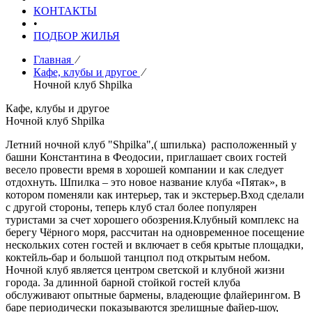
КОНТАКТЫ
•
ПОДБОР ЖИЛЬЯ
Главная
⁄
Кафе, клубы и другое
⁄
Ночной клуб Shpilka
Кафе, клубы и другое
Ночной клуб Shpilka
Летний ночной клуб "
Shpilka
",( шпилька)
расположенный у
башни Константина в Феодосии, приглашает своих гостей
весело провести время в хорошей компании и как следует
отдохнуть. Шпилка – это новое название клуба «Пятак», в
котором поменяли как интерьер, так и экстерьер.Вход сделали
с другой стороны, теперь клуб стал более популярен
туристами за счет хорошего обозрения.Клубный комплекс на
берегу Чёрного моря, рассчитан на одновременное посещение
нескольких сотен гостей и включает в себя крытые площадки,
коктейль-бар и большой танцпол под открытым небом.
Ночной клуб является центром светской и клубной жизни
города. За длинной барной стойкой гостей клуба
обслуживают опытные бармены, владеющие флайерингом. В
баре периодически показываются зрелищные файер-шоу,