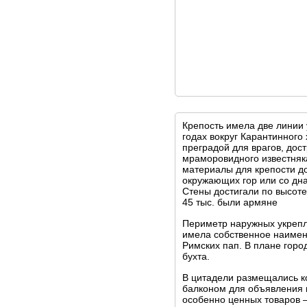
Крепость имела две линии
годах вокруг Карантинного
преградой для врагов, дос
мраморовидного известняк
материалы для крепости до
окружающих гор или со дна
Стены достигали по высоте
45 тыс. были армяне
Периметр наружных укрепле
имела собственное наимено
Римских пап. В плане горо
бухта.
В цитадели размещались ко
балконом для объявления к
особенно ценных товаров 