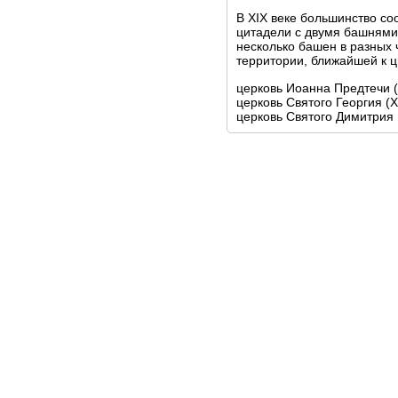
В XIX веке большинство с
цитадели с двумя башнями 
несколько башен в разных 
территории, ближайшей к ц
церковь Иоанна Предтечи (
церковь Святого Георгия (XI
церковь Святого Димитрия