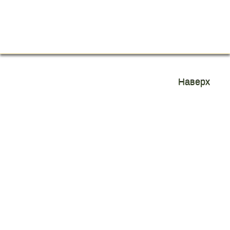
Контакты
Подбор жилья
О нас
Вопросы и ответы
Отзывы
Сайты города
Наверх