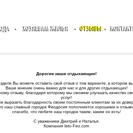
РОДА
•
ХОЗЯЕВАМ ЖИЛЬЯ
•
ОТЗЫВЫ
•
КОНТАК
Дорогие наши отдыхающие!
зделе Вы можете оставить свой отзыв о том варианте, в котором в
Ваше мнение очень важно для нас и для других отдыхающих!
ному отзыву, благодаря которому мы сможем улучшать качество с
услуг!
им выразить благодарность своим постоянным клиентам за их довер
что наш славный городок Феодосия пополняется хорошими и отзы
спасибо, что любите наш городок таким, каким он есть!
С уважением Дмитрий и Наталья.
Компания leto-Feo.com