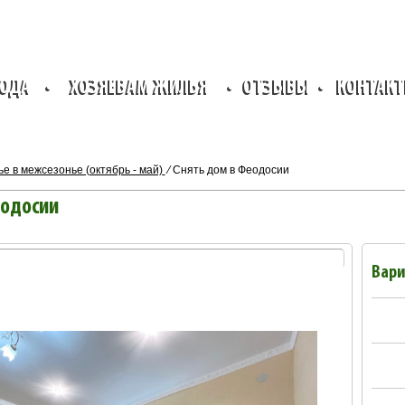
РОДА
•
ХОЗЯЕВАМ ЖИЛЬЯ
•
ОТЗЫВЫ
•
КОНТАК
е в межсезонье (октябрь - май)
⁄
Снять дом в Феодосии
еодосии
Вари