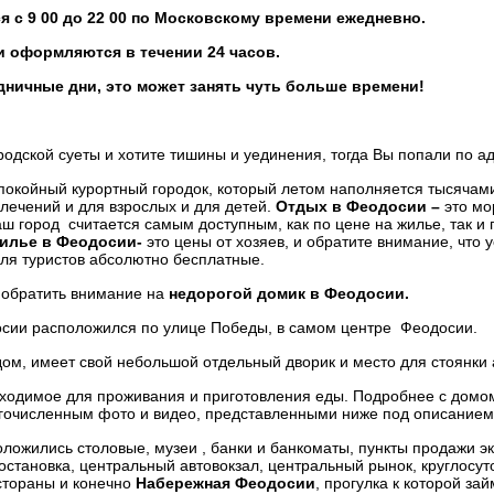
 с 9 00 до 22 00 по Московскому времени ежедневно.
и оформляются в течении 24 часов.
ничные дни, это может занять чуть больше времени!
родской суеты и хотите тишины и уединения, тогда Вы попали по ад
спокойный курортный городок, который летом наполняется тысячам
лечений и для взрослых и для детей.
Отдых в Феодосии –
это мо
ш город считается самым доступным, как по цене на жилье, так и 
жилье в Феодосии-
это цены от хозяев, и обратите внимание, что 
для туристов абсолютно бесплатные.
 обратить внимание на
недорогой домик в Феодосии.
сии расположился по улице Победы, в самом центре Феодосии.
ом, имеет свой небольшой отдельный дворик и место для стоянки а
бходимое для проживания и приготовления еды. Подробнее с домо
гочисленным фото и видео, представленными ниже под описанием
ложились столовые, музеи , банки и банкоматы, пункты продажи э
 остановка, центральный автовокзал, центральный рынок, круглосу
стораны и конечно
Набережная Феодосии
, прогулка к которой зай