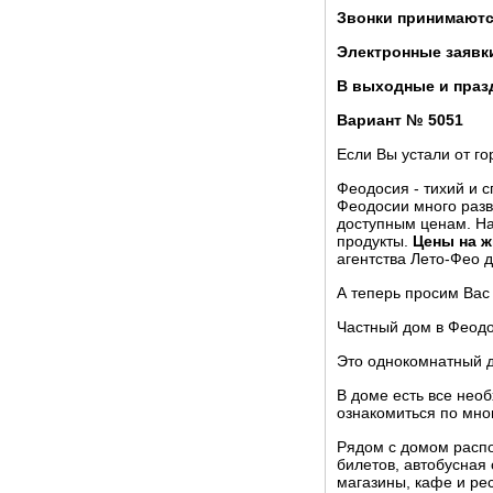
Звонки принимаются
Электронные заявк
В выходные и празд
Вариант № 5051
Если Вы устали от го
Феодосия - тихий и 
Феодосии много разв
доступным ценам. На
продукты.
Цены на 
агентства Лето-Фео 
А теперь просим Вас
Частный дом в Феодо
Это однокомнатный д
В доме есть все нео
ознакомиться по мно
Рядом с домом распо
билетов, автобусная
магазины, кафе и ре