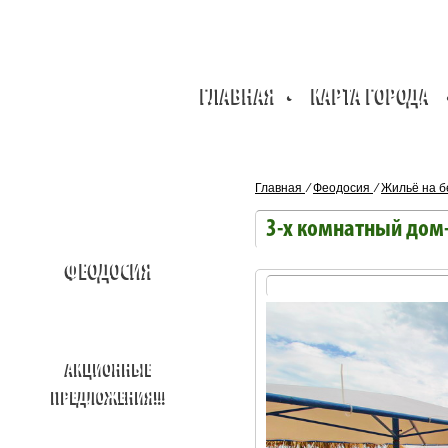
ГЛАВНАЯ
•
КАРТА ГОРОДА
Главная
⁄
Феодосия
⁄
Жильё на б
3-х комнатный дом-
ФЕОДОСИЯ
АКЦИОННЫЕ
ПРЕДЛОЖЕНИЯ!!!