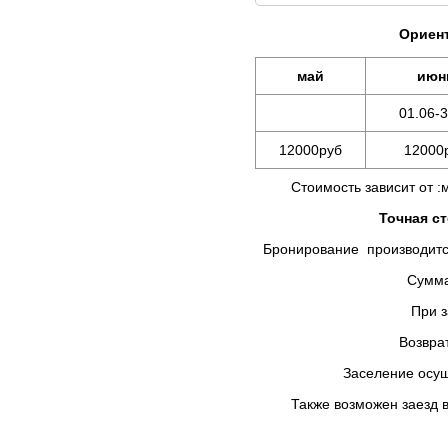
Ориент
май
июн
01.06-3
12000руб
12000
Стоимость зависит от :мес
Точная с
Бронирование производится
Сумма предоплаты в
При заселении Вы д
Возврат брони не осу
Заселение осуществляетс
Также возможен заезд в у