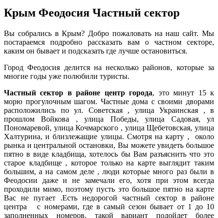
Крым Феодосия Частный сектор
Вы собрались в Крым? Добро пожаловать на наш сайт. Мы
постараемся подробно рассказать вам о частном секторе,
каким он бывает и подсказать где лучше остановиться.
Город Феодосия делится на несколько районов, которые за
многие годы уже полюбили туристы.
Частный сектор в районе центр города
, это минут 15 к
морю прогулочным шагом. Частные дома с своими дворами
расположились по ул. Советская , улица Украинская , в
прошлом Войкова , улица Победы, улица Садовая, ул
Пономаревой, улица Кочмарского , улица Щебетовская, улица
Халтурина, и близлежащие улицы. Смотря на карту , около
рынка и центральной остановки, Вы можете увидеть большое
пятно в виде кладбища, хотелось бы Вам разъяснить что это
старое кладбище , которое только на карте выглядит таким
большим, а на самом деле , люди которые много раз были в
Феодосии даже и не замечали его, хотя при этом всегда
проходили мимо, поэтому пусть это большое пятно на карте
Вас не пугает .Есть недорогой частный сектор в районе
центра с номерами, где в самый сезон бывает от 1 до 10
заполненных номеров, такой вариант подойдет более