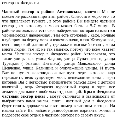
сектора в Феодосии.
Частный сектор в районе Автовокзала
, конечно Мы не
можем не рассказать про этот район , близость к морю это то
что привлекает туриста , в этом районе Вы найдете частный
сектор , от которому к морю может быть и 5-7 минут. В
районе автовокзала есть своя набережная, которая называться
Черноморская набережная , там есть столовые , кафе, ночные
клуб прям на берегу моря и конечно пляж, пляж Жемчужный ,
очень широкий длинный , где даже в высокий сезон , когда
много людей, там их не так заметно, потому что всем хватает
места. Частный сектор в Феодосии район Автовокзала, это
такие улицы как улица Федько, улица Луначарского, улица
Турецкая ( бывшая Энгельса), улица Маяковского, улица
Шевченко, улица Калинина и близлежащие улицы. И пусть
Вас не пугает железнодорожные пути через которые надо
переходить, ведь существует мост, пешеходные зоны , через
которые Вы с легкостью перешагнете рельсы даже с детской
коляской , ведь Феодосия курортный город и здесь все
делается для наших любимых отдыхающий.
Крым Феодосия
частный сектор цены
, могут отличатся в зависимости от
выбранного вами жилья, снять частный дом в Феодосии
будет стоить дороже чем снять номер в частном секторе. На
нашем сайте Вы найдете разнообразные варианты жилья и
подберете себе отдых в частном секторе по своему вкусу.