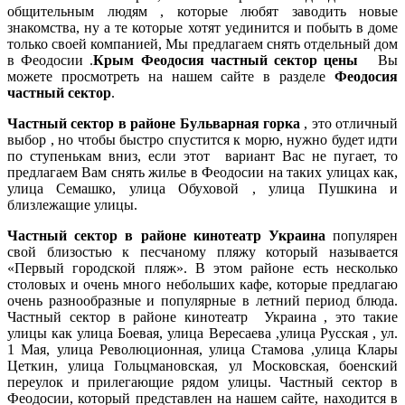
общительным людям , которые любят заводить новые
знакомства, ну а те которые хотят уединится и побыть в доме
только своей компанией, Мы предлагаем снять отдельный дом
в Феодосии .
Крым Феодосия частный сектор цены
Вы
можете просмотреть на нашем сайте в разделе
Феодосия
частный сектор
.
Частный сектор в районе Бульварная горка
, это отличный
выбор , но чтобы быстро спустится к морю, нужно будет идти
по ступенькам вниз, если этот вариант Вас не пугает, то
предлагаем Вам снять жилье в Феодосии на таких улицах как,
улица Семашко, улица Обуховой , улица Пушкина и
близлежащие улицы.
Частный сектор в районе кинотеатр Украина
популярен
свой близостью к песчаному пляжу который называется
«Первый городской пляж». В этом районе есть несколько
столовых и очень много небольших кафе, которые предлагаю
очень разнообразные и популярные в летний период блюда.
Частный сектор в районе кинотеатр Украина , это такие
улицы как улица Боевая, улица Вересаева ,улица Русская , ул.
1 Мая, улица Революционная, улица Стамова ,улица Клары
Цеткин, улица Гольцмановская, ул Московская, боенский
переулок и прилегающие рядом улицы. Частный сектор в
Феодосии, который представлен на нашем сайте, находится в