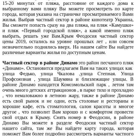
15-20 минутах от пляжа, расстояние от каждого дома к
выбранному вами пляжу Вы можете просмотреть по карте
города, которая указана на страничке просматриваемого Вами
жилья. Выбрав частный сектор в районе кинотеатр Украина,
Вы сможете попасть сразу на два пляжа, на пляж «Камушки»
и пляж «Первый городской пляж», а какой именно пляж
выбрать, решать уже Вам.Крым Феодосия частный сектор
цены 2019, остались на уровне прошлых лет , или совсем
незначительно поднялись вверх. На нашем сайте Вы найдете
различные варианты жилья по доступным ценам.
Частный сектор в районе Динамо
это район песчаного пляж
«Динамо». Остановится предлагаем Вам на таких улицах как
улица Федько, улица Чкалова ,улица Степная. Улица
Профсоюзная , улица Шаумяна и близлежащие улицы. В
районе Динамо находится Комсомольский парк , летом там
очень много детских аттракционов , в парке тихо и прохладно
, что немаловажно в летнюю жару, также в районе Динамо
есть свой рынок и не один, есть столовые и рестораны и
хорошие кафе, есть стоматология, салон красоты и многое
другое , что позволит Вам хорошо и с комфортом провести
свой отдых в Крыму. Снять номер в Феодосии, в районе
Динамо Вы можете в разделе Феодосия частный сектор
нашего сайта, там же Вы найдете карту города, которая
поможет Вам более подробно рассмотреть варианты частного