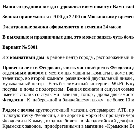
Наши сотрудники всегда с удовольствием помогут Вам с вы
Звонки принимаются с 9 00 до 22 00 по Московскому времен
Электронные заявки оформляются в течении 24 часов.
В выходные и праздничные дни, это может занять чуть бол
Вариант № 5001
3-х комнатный дом
в районе центр города , расположенный по
Провести лето в Феодосии
,
снять частный дом в Феодосии
д
отдельным двором
и местом для машины ,комнаты в доме про
телевизор, во второй комнате раздвижной двуспальный диван 
музыкальный центр . Есть без лимитный интернет
Wi-Fi
. В к
посуды и полы с подогревом . Ванная комната и санузел совме
имеется столик со стульями . мангал , топор , дрова для сам
Феодосии
. К набережной и ближайшему пляжу не более 10 м
Рядом с домом
круглосуточный магазин, супермаркет АТБ, про
и любую точку Феодосии, а по дороге к морю Вы пройдете чер
Феодосии и Крыму , входные билеты в Феодосийский дельфи
Крымских заводов, приобретенными в магазине «Крымские Ви