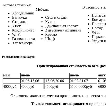
Бытовая техника:
В стоимость в
Мебель:
Холодильник
Пользов
Вытяжка
Стол и стулья
Коммуна
Стиралка
Кухня
Постель
Утюг
Двуспальная кровать
Посуда
Кондиционер
2 двуспальных дивана
Wi-Fi
Wi-Fi
Кресло
Парковка
Газовая плита
Шкаф
Услуги 
3 телевизора
Расположение на карте:
Ориентировочная стоимость за весь дом
май
июнь
июль
авгу
01.06-15.06
15.06-30.06
01.07-31.07
01.0
4000руб
4000руб
4500руб
5500-6000руб
6000
Стоимость зависит от :месяца проживания, количества чел
Точная стоимость оговаривается при бро