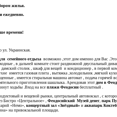
бором жилья.
и ежедневно.
ьше времени!
 ул. Украинская.
ля семейного отдыха
возможно ,этот дом именно для Вас .Это
ходные , в дальней комнате стоит раздвижной двуспальный див
, дамский столик , шкаф для вещей и кондиционер , в первой ко
ухне имеется газовая плита , вытяжка ,холодильник ,мягкий кухо
щенные , имеется стиральная машина автомат , подача горячей во
остоятельного приготовления шашлыка. Арендовав этот
дом в Фео
инут ходьбы .Вход на все
пляжи Феодосии
бесплатный .
дуктовый и вещевой рынки, центральный автовокзал , с которо
ез Бистро «Центральное» ,
Феодосийский Музей денег
,
парк П
нарий «Немо»,
концертный зал «Звёздный»
и
аквапарк Коктеб
на» на привокзальной площади.