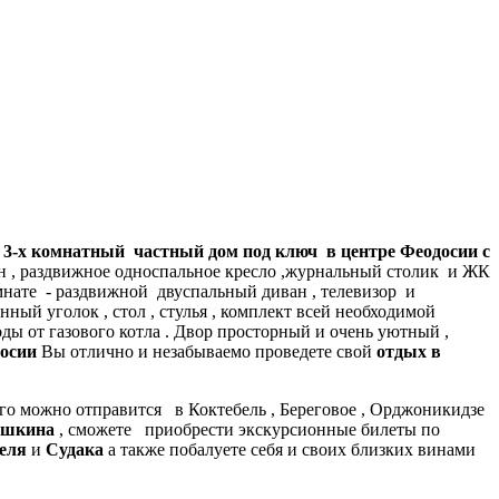
3-х комнатный частный дом под ключ в центре Феодосии с
ан , раздвижное односпальное кресло ,журнальный столик и ЖК
мнате - раздвижной двуспальный диван , телевизор и
нный уголок , стол , стулья , комплект всей необходимой
ды от газового котла . Двор просторный и очень уютный ,
досии
Вы отлично и незабываемо проведете свой
отдых в
го можно отправится в Коктебель , Береговое , Орджоникидзе
ушкина
, сможете приобрести экскурсионные билеты по
еля
и
Судака
а также побалуете себя и своих близких винами