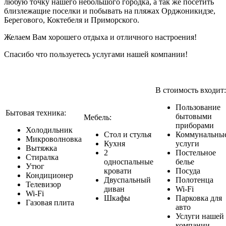
любую точку нашего небольшого городка, а так же посетить
близлежащие поселки и побывать на пляжах Орджоникидзе,
Берегового, Коктебеля и Приморского.
Желаем Вам хорошего отдыха и отличного настроения!
Спасибо что пользуетесь услугами нашей компании!
В стоимость входит:
Пользование
Бытовая техника:
бытовыми
Мебель:
приборами
Холодильник
Стол и стулья
Коммунальны
Микроволновка
Кухня
услуги
Вытяжка
2
Постельное
Стиралка
односпальные
белье
Утюг
кровати
Посуда
Кондиционер
Двуспальный
Полотенца
Телевизор
диван
Wi-Fi
Wi-Fi
Шкафы
Парковка для
Газовая плита
авто
Услуги нашей
компании