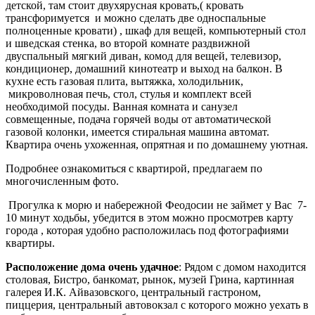
детской, там стоит двухярусная кровать,( кровать
трансфоримуется и можно сделать две односпальные
полноценные кровати) , шкаф для вещей, компьютерный стол
и шведская стенка, во второй комнате раздвижной
двуспальный мягкий диван, комод для вещей, телевизор,
кондиционер, домашний кинотеатр и выход на балкон. В
кухне есть газовая плита, вытяжка, холодильник,
микроволновая печь, стол, стулья и комплект всей
необходимой посуды. Ванная комната и санузел
совмещенные, подача горячей воды от автоматической
газовой колонки, имеется стиральная машина автомат.
Квартира очень ухоженная, опрятная и по домашнему уютная.
Подробнее ознакомиться с квартирой, предлагаем по
многочисленным фото.
Прогулка к морю и набережной Феодосии не займет у Вас 7-
10 минут ходьбы, убедится в этом можно просмотрев карту
города , которая удобно расположилась под фотографиями
квартиры.
Расположение дома очень удачное
: Рядом с домом находится
столовая, Бистро, банкомат, рынок, музей Грина, картинная
галерея И.К. Айвазовского, центральный гастроном,
пиццерия, центральный автовокзал с которого можно уехать в