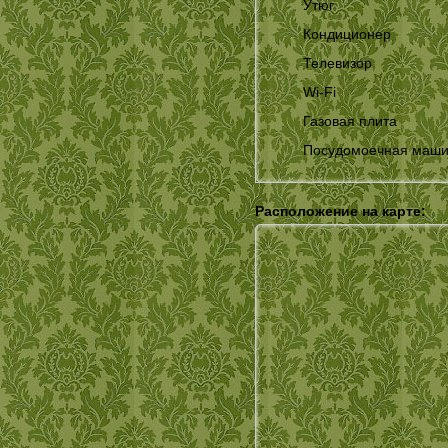
Утюг
Кондиционер
Телевизор
Wi-Fi
Газовая плита
Посудомоечная маш
Расположение на карте: