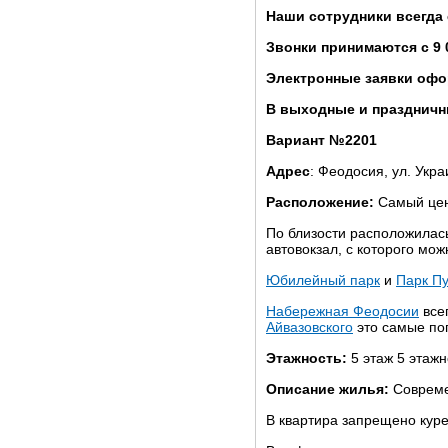
Наши сотрудники всегда
Звонки принимаются с 9 
Электронные заявки офо
В выходные и праздничны
Вариант №2201
Адрес
: Феодосия, ул. Укра
Расположение:
Самый цен
По близости расположила
автовокзал, с которого мо
Юбилейный парк
и
Парк П
Набережная Феодосии
всег
Айвазовского
это самые по
Этажность:
5 этаж 5 этаж
Описание жилья:
Совреме
В квартира запрещено куре