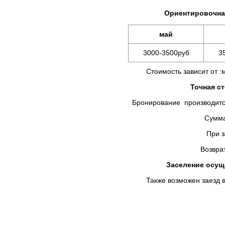
Ориентировочная
май
3000-3500руб
3
Стоимость зависит от :мес
Точная с
Бронирование производится
Сумма предоплаты в
При заселении Вы д
Возврат брони не осу
Заселение осуще
Также возможен заезд в у