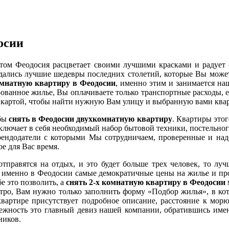
осии
етом Феодосия расцветает своими лучшими красками и радует
ждались лучшие шедевры последних столетий, которые Вы может
омнатную квартиру в Феодосии
, именно этим и занимается на
рованное жилье, Вы оплачиваете только транспортные расходы, 
и картой, чтобы найти нужную Вам улицу и выбранную вами квар
обы
снять в Феодосии двухкомнатную квартиру
. Квартиры этог
ключает в себя необходимый набор бытовой техники, постельного
ндодатели с которыми Мы сотрудничаем, проверенные и наде
е для Вас время.
тправятся на отдых, и это будет больше трех человек, то лу
ь именно в Феодосии самые демократичные цены на жилье и про
е это позволить, а
снять 2-х комнатную квартиру в Феодосии
стро, Вам нужно только заполнить форму «Подбор жилья», в ко
й квартире присутствует подробное описание, расстояние к мо
ежность это главный девиз нашей компании, обратившись имен
ников.