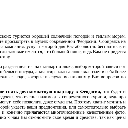
 своих туристов хорошей солнечной погодой и теплым морем.
е просмотреть в музеях современной Феодосии. Собираясь на
ша компания, услуги которой для Вас абсолютно бесплатные, и
если таковые имеются, это большой плюс, ведь Вам не придется
тиру.
о раздела делятся на стандарт и люкс, выбор которой зависит от
 белья и посуды, а квартира класса люкс включает в себя более
жные люди, которые в случае возникших у Вас вопросов по
чше
снять двухкомнатную квартиру в Феодосии,
это будет и
дукты, что очень значимо для современного туриста, ведь про
могут себе позволить даже студенты. Поэтому хватит мечтать и
торой указать ваши предпочтения, или самостоятельно выбрать
рю и конечно прилагаются многочисленные качественные фото,
но к нам Вы сэкономите свое время и средства, так как цены