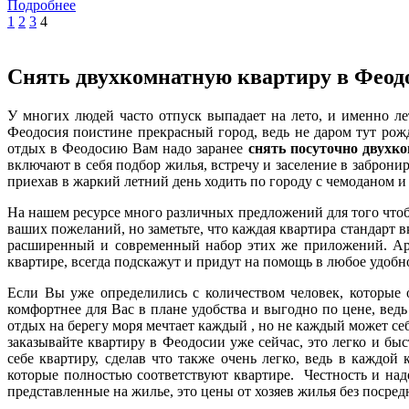
Подробнее
1
2
3
4
Снять двухкомнатную квартиру в Феод
У многих людей часто отпуск выпадает на лето, и именно л
Феодосия поистине прекрасный город, ведь не даром тут ро
отдых в Феодосию Вам надо заранее
снять
посуточно двухк
включают в себя подбор жилья, встречу и заселение в заброни
приехав в жаркий летний день ходить по городу с чемоданом 
На нашем ресурсе много различных предложений для того чт
ваших пожеланий, но заметьте, что каждая квартира стандарт в
расширенный и современный набор этих же приложений. Аре
квартире, всегда подскажут и придут на помощь в любое удобно
Если Вы уже определились с количеством человек, которые о
комфортнее для Вас в плане удобства и выгодно по цене, вед
отдых на берегу моря мечтает каждый , но не каждый может себ
заказывайте квартиру в Феодосии уже сейчас, это легко и бы
себе квартиру, сделав что также очень легко, ведь в каждо
которые полностью соответствуют квартире. Честность и над
представленные на жилье, это цены от хозяев жилья без посред