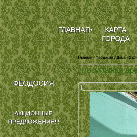
ГЛАВНАЯ
•
КАРТА
ГОРОДА
Главная
⁄
Феодосия
⁄
Дома
⁄
2 к
Посуточная ар
ФЕОДОСИЯ
АКЦИОННЫЕ
ПРЕДЛОЖЕНИЯ!!!