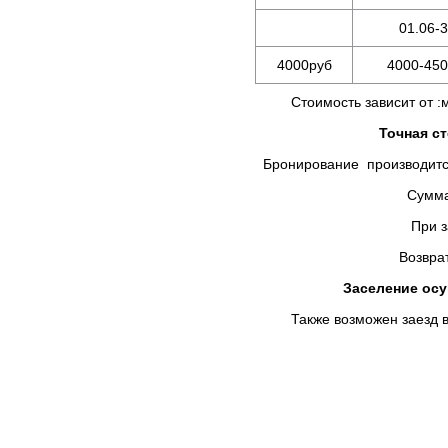
01.06-3
4000руб
4000-450
Стоимость зависит от :мес
Точная с
Бронирование производится
Сумма предоплаты в
При заселении Вы д
Возврат брони не осу
Заселение осущ
Также возможен заезд в у