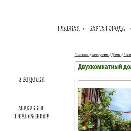
ГЛАВНАЯ
•
КАРТА ГОРОДА
Главная
⁄
Феодосия
⁄
Дома
⁄
2 к
Двухкомнатный до
ФЕОДОСИЯ
АКЦИОННЫЕ
ПРЕДЛОЖЕНИЯ!!!