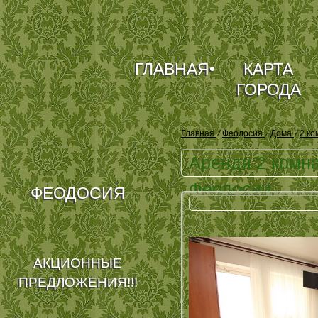
ГЛАВНАЯ
•
КАРТА
ГОРОДА
Главная
⁄
Феодосия
⁄
Дома
⁄
2 к
Аренда 2 комна
Феодосии
ФЕОДОСИЯ
АКЦИОННЫЕ
ПРЕДЛОЖЕНИЯ!!!