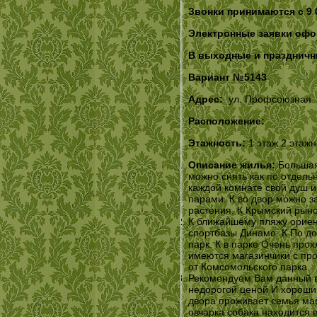
Звонки принимаются с 9 
Электронные заявки офо
В выходные и праздничны
Вариант №5143
Адрес:
ул. Профсоюзная
Расположение:
Этажность:
1 этаж 2 этаж
Описание жилья:
Большая 
можно снять как по отдельн
каждой комнате свой душ и
парами. К во двор можно з
растения. К Крымский рыно
К ближайшему пляжу ориен
спортбазы Динамо. К По д
парк. К в парке Очень про
имеются магазинчики с пр
от Комсомольского парка.
Рекомендуем Вам данный в
недорогой ценой И хорошим
двора проживает семья ма
овчарка собака находится 