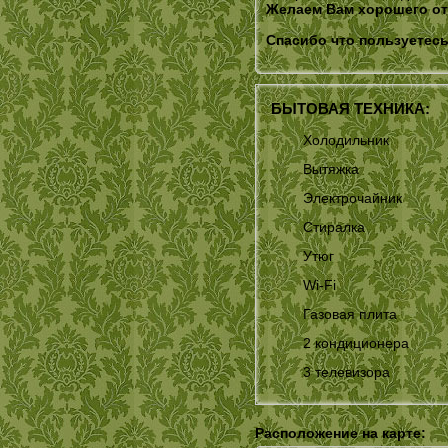
Желаем Вам хорошего от
Спасибо что пользуетесь
БЫТОВАЯ ТЕХНИКА:
Холодильник
Вытяжка
Электрочайник
Стиралка
Утюг
Wi-Fi
Газовая плита
2 кондиционера
3 телевизора
Расположение на карте: