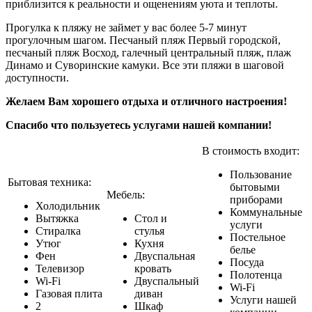
приблизится к реальности и ощенениям уюта и теплоты.
Прогулка к пляжу не займет у вас более 5-7 минут
прогулочным шагом. Песчаный пляж Первый городской,
песчаный пляж Восход, галечный центральный пляж, плаж
Динамо и Суворинские камуки. Все эти пляжи в шаговой
доступности.
Желаем Вам хорошего отдыха и отличного настроения!
Спасибо что пользуетесь услугами нашей компании!
В стоимость входит:
Пользование
Бытовая техника:
бытовыми
Мебель:
приборами
Холодильник
Коммунальные
Вытяжка
Стол и
услуги
Стиралка
стулья
Постельное
Утюг
Кухня
белье
Фен
Двуспальная
Посуда
Телевизор
кровать
Полотенца
Wi-Fi
Двуспальный
Wi-Fi
Газовая плита
диван
Услуги нашей
2
Шкаф