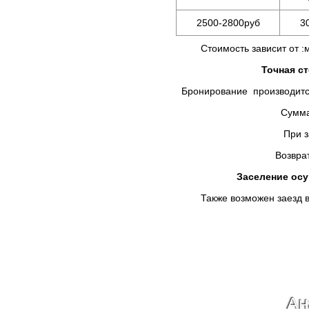
2500-2800руб
3
Стоимость зависит от :мес
Точная с
Бронирование производится
Сумма предоплаты в
При заселении Вы д
Возврат брони не осу
Заселение осущ
Также возможен заезд в уд
Ан