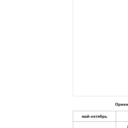
Ориен
май-октябрь
0