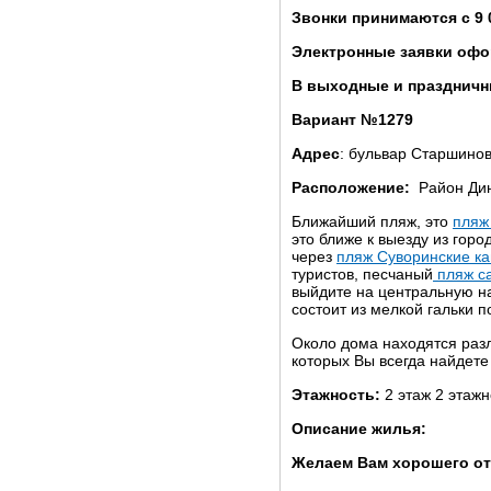
Звонки принимаются с 9 
Электронные заявки офо
В выходные и праздничны
Вариант №1279
Адрес
: бульвар Старшинов
Расположение:
Район Ди
Ближайший пляж, это
пляж
это ближе к выезду из гор
через
пляж Суворинские к
туристов, песчаный
пляж с
выйдите на центральную н
состоит из мелкой гальки п
Около дома находятся разл
которых Вы всегда найдете
Этажность:
2 этаж 2 этажн
Описание жилья:
Желаем Вам хорошего от