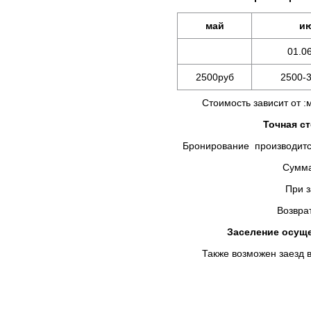
май
и
01.06
2500руб
2500-
Стоимость зависит от :мес
Точная с
Бронирование производится
Сумма предоплаты в
При заселении Вы д
Возврат брони не осу
Заселение осущес
Также возможен заезд в уд