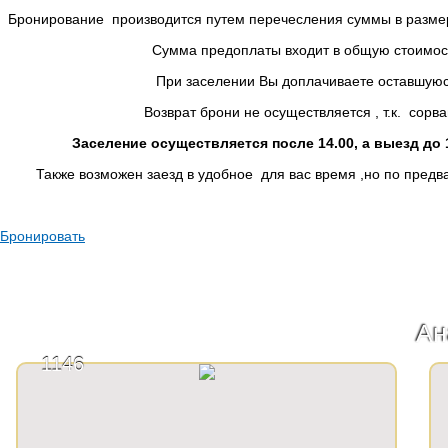
Бронирование производится путем перечесления суммы в размере
Сумма предоплаты входит в общую стоимость п
При заселении Вы доплачиваете оставшуюся су
Возврат брони не осуществляется , т.к. сорван гр
Заселение осуществляется после 14.00, а выезд до 1
Также возможен заезд в удобное для вас время ,но по предва
Бронировать
Ан
1146