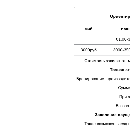
Ориентир
май
июн
01.06-3
3000руб
3000-35
Стоимость зависит от :мес
Точная с
Бронирование производится
Сумма предоплаты в
При заселении Вы д
Возврат брони не осу
Заселение осущес
Также возможен заезд в у