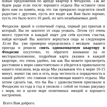
новые предложения по аренде квартир в Феодосии. Так же
будем рады если после хорошего отдыха Вы оставите свои
фото нам на память, ведь это так прекрасно поделится своей
радостью с другими, пусть все видят как Вам было хорошо,
пусть это было всего 10 дней, но зато незабываемых дней.
Феодосия- яркий и солнечный город, первый раз приехав в
который, Вы не захотите от сюда уезжать. Летом тут очень
много туристов и каждый ищет для себя кусочек счастья,
найдя который Вы захотите вернуться сюда за следующим
.Если Вы уже примерно определились с месяцем вашего
приезда и решили
снять однокомнатную квартиру в
Феодосии
посуточно, то обратите внимание на ее
месторасположение, подробная карта указана в каждой
квартире, это очень удобно, так как Вы можете просмотреть
расстояние к морю самостоятельно и убедится в правильности
нашего описания, ведь когда Мы указываем что к морю 10-15
минут, значит так оно и есть, ведь честность и порядочность в
нашей работе- это главная составляющая вашего отдыха. Мы
хотим сделать так, что бы Вы с удовольствием приезжали в
Феодосию из года в год и увозили с собой не только ракушку
с моря, но и целое море позитивных эмоций и хорошего
настроения.
Всего Вам доброго.