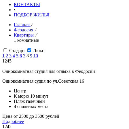
КОНТАКТЫ
•
ПОДБОР ЖИЛЬЯ
Главная
⁄
Феодосия
⁄
Квартиры
⁄
1 комнатные
Стадарт
Люкс
1
2
3
4
5
6
7
8
9
10
1245
Однокомнатная студия для отдыха в Феодосии
Однокомнатная судия по ул.Советская 16
Центр
К морю 10 минут
Пляж галечный
4 спальных места
Цена от 2500 до 3500 рублей
Подробнее
1242