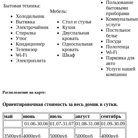
Пользование
Бытовая техника:
бытовыми
Мебель:
приборами
Холодильник
Коммунальные
Вытяжка
Стол и стулья
услуги
Электрочайник
Кухня
Постельное
Стиралка
Двуспальная
белье
Утюг
кровать
Посуда
Кондиционер
Односпальная
Полотенца
Телевизор
кровать
Wi-Fi
Wi-Fi
Шкаф
Парковка для
Электроплита
авто
Услуги нашей
компании
Расположение на карте:
Ориентировочная стоимость за весь домик в сутки.
май
июнь
июль
август
сентябрь
01.06-30.06
01.07-31.07
01.08-31.08
01.09-30.09
3500руб
4000руб
5000руб
5000руб
4000руб