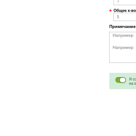
*
Общее к-во
Примечание
Я с
на 