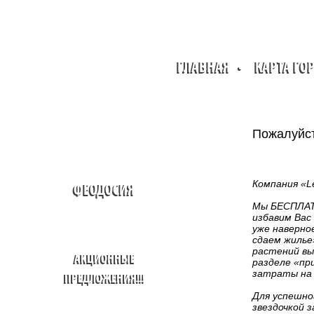
ГЛАВНАЯ
•
КАРТА ГО
Пожалуйст
Компания «Le
ФЕОДОСИЯ
Мы БЕСПЛАТН
избавим Вас
уже наверно
сдаем жилье»
растений вы
АКЦИОННЫЕ
разделе «пр
затраты на 
ПРЕДЛОЖЕНИЯ!!!
Для успешног
звездочкой 