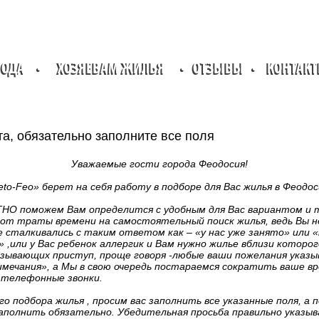
РОДА
•
ХОЗЯЕВАМ ЖИЛЬЯ
•
ОТЗЫВЫ
•
КОНТАК
а, обязательно заполните все поля
Уважаемые гости города Феодосия!
to-Feo» берет на себя работу в подборе для Вас жилья в Феодос
О поможем Вам определится с удобным для Вас вариантом и 
 от траты времени на самостоятельный поиск жилья, ведь Вы 
е сталкивались с таким ответом как – «у нас уже занято» или 
 ,или у Вас ребенок аллергик и Вам нужно жилье вблизи которо
зывающих приступ, проще говоря -любые ваши пожелания указы
имечания», а Мы в свою очередь постараемся сократить ваше вр
телефонные звонки.
о подбора жилья , просим вас заполнить все указанные поля, а п
заполнить обязательно. Убедительная просьба правильно указыва