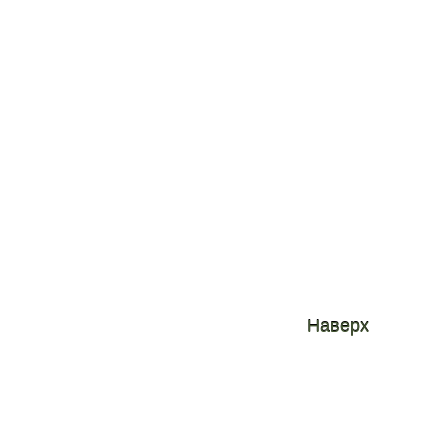
Подбор жилья
Вопросы и ответы
Сайты города
Наверх