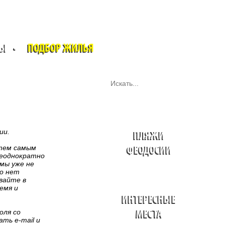
ТЫ
•
ПОДБОР ЖИЛЬЯ
ии.
ПЛЯЖИ
тем самым
ФЕОДОСИИ
неоднократно
«мы уже не
го нет
вайте в
емя и
ИНТЕРЕСНЫЕ
оля со
МЕСТА
ть e-mail и