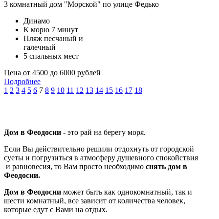
3 комнатный дом "Морской" по улице Федько
Динамо
К морю 7 минут
Пляж песчаный и
галечный
5 спальных мест
Цена от 4500 до 6000 рублей
Подробнее
1
2
3
4
5
6
7
8
9
10
11
12
13
14
15
16
17
18
Дом в Феодосии
- это рай на берегу моря.
Если Вы действительно решили отдохнуть от городской
суеты и погрузиться в атмосферу душевного спокойствия
и равновесия, то Вам просто необходимо
снять дом в
Феодосии.
Дом в Феодосии
может быть как однокомнатный, так и
шести комнатный, все зависит от количества человек,
которые едут с Вами на отдых.