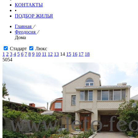
КОНТАКТЫ
•
ПОДБОР ЖИЛЬЯ
Главная
⁄
Феодосия
⁄
Дома
Стадарт
Люкс
1
2
3
4
5
6
7
8
9
10
11
12
13
14
15
16
17
18
5054