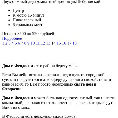
Двухэтажный двухкомнатный дом по ул.Щебетовской
Центр
К морю 15 минут
Пляж галечный
6 спальных мест
Цена от 3500 до 5500 рублей
Подробнее
1
2
3
4
5
6
7
8
9
10
11
12
13
14
15
16
17
18
Дом в Феодосии
- это рай на берегу моря.
Если Вы действительно решили отдохнуть от городской
суеты и погрузиться в атмосферу душевного спокойствия и
равновесия, то Вам просто необходимо
снять дом в
Феодосии.
Дом в Феодосии
может быть как однокомнатный, так и шести
комнатный, все зависит от количества человек, которые едут с
Вами на отдых.
В Феодосии есть несколько видов домов: