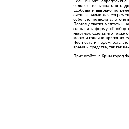
Если Вы уже определились 
человек, то лучше
снять д
удобства и выгодно по цен
очень значимо для современ
себе это позволить, а
снят
Поэтому хватит мечтать и з
заполнить форму «Подбор ж
квартиру, сделав что также 
морю и конечно прилагаются
Честность и надежность эт
время и средства, так как ц
Приезжайте в Крым город Фе