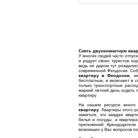
Снять двухкомнатную ква
У многих людей часто отпус
и радует своих туристов х
ведь не даром тут рождали
современной Феодосии. Соб
квартиру в Феодосии
, и
бесплатные, и включают в с
только транспортные расхо
жаркий летний день ходить 
квартиру.
На нашем ресурсе много 
квартиру
. Квартиры этого 
заметьте, что каждая квар
белья и посуды, а квартир
приложений. Арендодатели 
возникших у Вас вопросов по